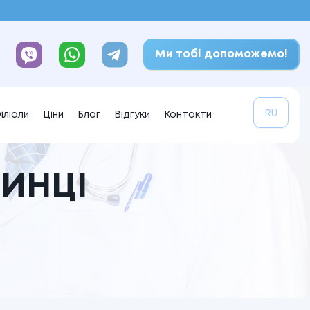
Ми тобі допоможемо!
RU
іліали
Ціни
Блог
Відгуки
Контакти
РИНЦІ