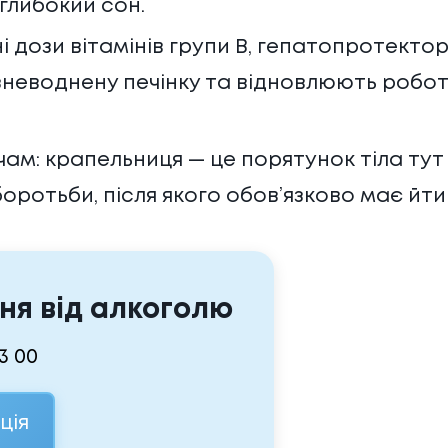
глибокий сон.
і дози вітамінів групи B, гепатопротектор
зневоднену печінку та відновлюють робо
ам: крапельниця — це порятунок тіла тут 
боротьби, після якого обов’язково має йти
ня від алкоголю
33 00
ція