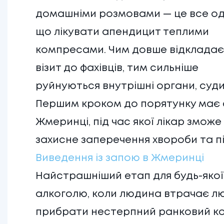
домашніми розмовами — це все од
що лікувати апендицит теплими
компресами. Чим довше відкладає
візит до фахівців, тим сильніше
руйнуються внутрішні органи, суди
Першим кроком до порятунку має 
Жмеринці, під час якої лікар зможе
захисне заперечення хвороби та пі
Виведення із запою в Жмеринці
Найстрашніший етап для будь-яко
алкоголю, коли людина втрачає люд
прибрати нестерпний ранковий кош