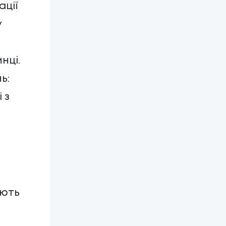
ації
у
нці.
ь:
 з
ають