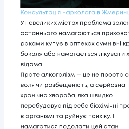
Консультація нарколога в Жмерин
У невеликих містах проблема зале
останнього намагаються приховати б
роками купує в аптеках сумнівні кр
бокал» або намагається лікувати
відома.
Проте алкоголізм — це не просто 
воля чи розбещеність, а серйозна
хронічна хвороба, яка швидко
перебудовує під себе біохімічні п
в організмі та руйнує психіку. І
намагатися подолати цей стан