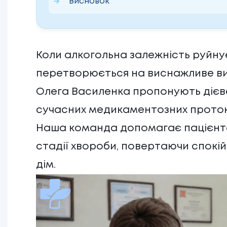
Висновок
Коли алкогольна залежність руйну
перетворюється на виснажливе випр
Олега Василенка пропонують діє
сучасних медикаментозних протокол
Наша команда допомагає пацієнта
стадії хвороби, повертаючи спокі
дім.