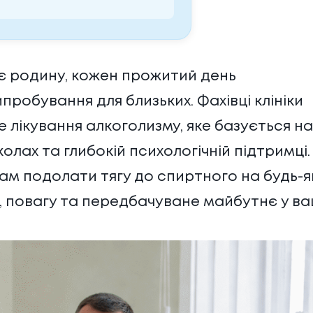
є родину, кожен прожитий день
обування для близьких. Фахівці клініки
ве
лікування алкоголизму
, яке базується на
ах та глибокій психологічній підтримці.
м подолати тягу до спиртного на будь-я
й, повагу та передбачуване майбутнє у в