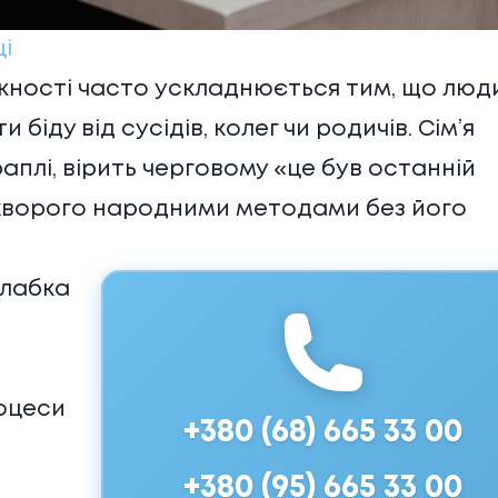
ці
жності часто ускладнюється тим, що люд
іду від сусідів, колег чи родичів. Сім’я
аплі, вірить черговому «це був останній
 хворого народними методами без його
слабка
роцеси
+380 (68) 665 33 00
+380 (95) 665 33 00