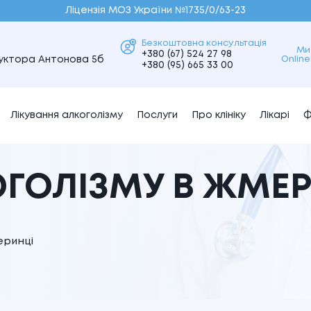
Ліцензія МОЗ України №1735/0/63-23
Безкоштовна консультація
Ми
+380 (67) 524 27 98
Online
труктора Антонова 5б
+380 (95) 665 33 00
Лікування алкоголізму
Послуги
Про клініку
Лікарі
Ф
ОГОЛІЗМУ В ЖМЕ
еринці