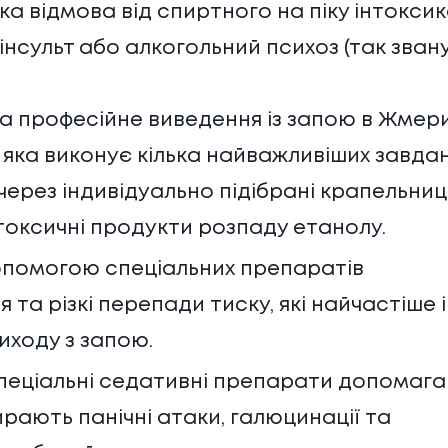
а відмова від спиртного на піку інтоксик
нсульт або алкогольний психоз (так зван
 та професійне виведення із запою в Жмери
яка виконує кілька найважливіших завдан
через індивідуально підібрані крапельниці
оксичні продукти розпаду етанолу.
допомогою спеціальних препаратів
 та різкі перепади тиску, які найчастіше і
виходу з запою.
спеціальні седативні препарати допомаг
рають панічні атаки, галюцинації та