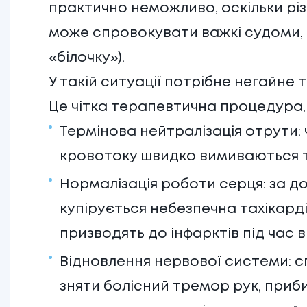
практично неможливо, оскільки різк
може спровокувати важкі судоми, і
«білочку»).
У такій ситуації потрібне негайне
Це чітка терапевтична процедура, 
Термінова нейтралізація отрути: 
кровотоку швидко вимиваються т
Нормалізація роботи серця: за 
купірується небезпечна тахікардія
призводять до інфарктів під час 
Відновлення нервової системи: 
зняти болісний тремор рук, приби