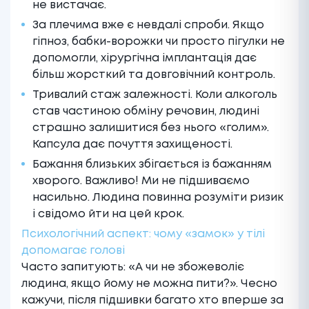
не вистачає.
За плечима вже є невдалі спроби. Якщо
гіпноз, бабки-ворожки чи просто пігулки не
допомогли, хірургічна імплантація дає
більш жорсткий та довговічний контроль.
Тривалий стаж залежності. Коли алкоголь
став частиною обміну речовин, людині
страшно залишитися без нього «голим».
Капсула дає почуття захищеності.
Бажання близьких збігається із бажанням
хворого. Важливо! Ми не підшиваємо
насильно. Людина повинна розуміти ризик
і свідомо йти на цей крок.
Психологічний аспект: чому «замок» у тілі
допомагає голові
Часто запитують: «А чи не збожеволіє
людина, якщо йому не можна пити?». Чесно
кажучи, після підшивки багато хто вперше за