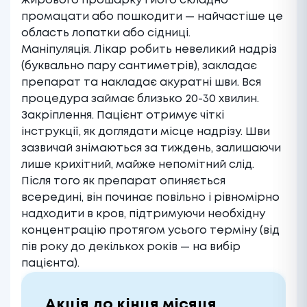
жирового прошарку і його складно
промацати або пошкодити — найчастіше це
область лопатки або сідниці.
Маніпуляція. Лікар робить невеликий надріз
(буквально пару сантиметрів), закладає
препарат та накладає акуратні шви. Вся
процедура займає близько 20-30 хвилин.
Закріплення. Пацієнт отримує чіткі
інструкції, як доглядати місце надрізу. Шви
зазвичай знімаються за тиждень, залишаючи
лише крихітний, майже непомітний слід.
Після того як препарат опиняється
всередині, він починає повільно і рівномірно
надходити в кров, підтримуючи необхідну
концентрацію протягом усього терміну (від
пів року до декількох років — на вибір
пацієнта).
Акція до кінця місяця