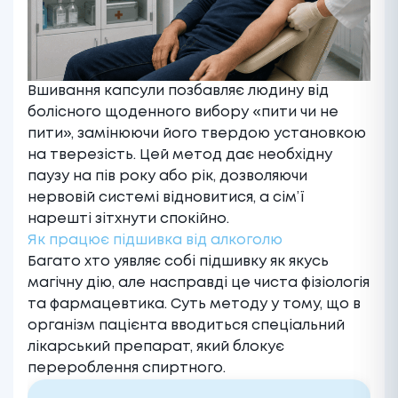
Вшивання капсули позбавляє людину від
болісного щоденного вибору «пити чи не
пити», замінюючи його твердою установкою
на тверезість. Цей метод дає необхідну
паузу на пів року або рік, дозволяючи
нервовій системі відновитися, а сім’ї
нарешті зітхнути спокійно.
Як працює підшивка від алкоголю
Багато хто уявляє собі підшивку як якусь
магічну дію, але насправді це чиста фізіологія
та фармацевтика. Суть методу у тому, що в
організм пацієнта вводиться спеціальний
лікарський препарат, який блокує
перероблення спиртного.