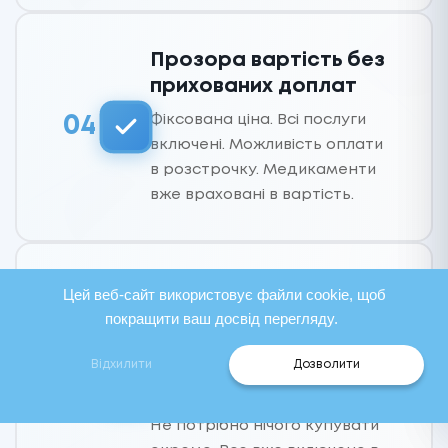
Прозора вартість без
прихованих доплат
Фіксована ціна. Всі послуги
04
включені. Можливість оплати
в розстрочку. Медикаменти
вже враховані в вартість.
Виїзд лікаря додому -
Цей веб-сайт використовує файли cookie, щоб
медикаменти
покращити ваш досвід перегляду.
включені
Відхилити
Дозволити
Лікар приїде до вас з усіма
05
необхідними препаратами.
Не потрібно нічого купувати