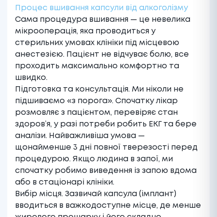
Процес вшивання капсули від алкоголізму
Сама процедура вшивання — це невелика
мікрооперація, яка проводиться у
стерильних умовах клініки під місцевою
анестезією. Пацієнт не відчуває болю, все
проходить максимально комфортно та
швидко.
Підготовка та консультація. Ми ніколи не
підшиваємо «з порога». Спочатку лікар
розмовляє з пацієнтом, перевіряє стан
здоров’я, у разі потреби робить ЕКГ та бере
аналізи. Найважливіша умова —
щонайменше 3 дні повної тверезості перед
процедурою. Якщо людина в запої, ми
спочатку робимо виведення із запою вдома
або в стаціонарі клініки.
Вибір місця. Зазвичай капсула (імплант)
вводиться в важкодоступне місце, де менше