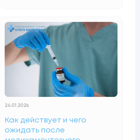
настоящая свобода начинается на
следующий день. Жизнь после
кодирования от алкоголизма подобна
тому, как человек снова учится ходить
после тяжелой травмы: мышцы еще
слабы, а путь кажется непривычным. В
клинике Олега Василенко мы знаем, что
физический отказ от рюмки — это только
Read More...
24.01.2026
Как действует и чего
ожидать после