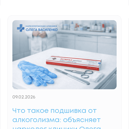
усталость, но мозг категорически
отказывается отключаться. Бессонница
после запоя — это не просто отсутствие
отдыха, а серьезный биохимический сбой,
свидетельствующий о том, что нервная
система работает на грани своих
возможностей. В наркологической
клинике Олега Василенко мы
рассматриваем нарушение сна как
Read
More...
09.02.2026
Что такое подшивка от
алкоголизма: объясняет