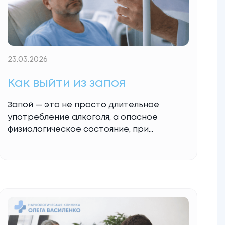
23.03.2026
Как выйти из запоя
Запой — это не просто длительное
употребление алкоголя, а опасное
физиологическое состояние, при
котором организм переходит к
«аварийному» режиму работы. Каждая
новая рюмка уже не доставляет
удовольствия, а лишь на короткое время
утоляет болезненные симптомы
абстиненции. Вопрос как выйти из запоя
рано или поздно встает перед каждой,