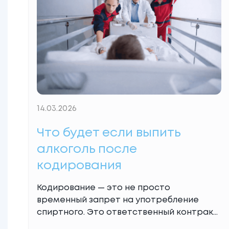
как заставить мужчину лечиться от
алкоголизма
Read More...
14.03.2026
Что будет если выпить
алкоголь после
кодирования
Кодирование — это не просто
временный запрет на употребление
спиртного. Это ответственный контракт
между пациентом и врачом, целью