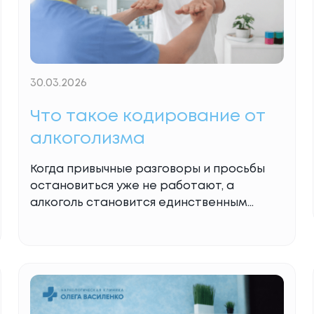
30.03.2026
Что такое кодирование от
алкоголизма
Когда привычные разговоры и просьбы
остановиться уже не работают, а
алкоголь становится единственным
смыслом жизни для близкого человека, на
помощь приходит доказательная
медицина. Однако вокруг термина
«кодирование» до сих пор существует
множество мифов. Многие боятся
«вмешательства в мозг» или