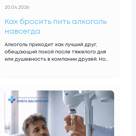
20.04.2026
Как бросить пить алкоголь
навсегда
Алкоголь приходит как лучший друг,
обещающий покой после тяжелого дня
или душевность в компании друзей. Но
незаметно он превращается в
жестокого хозяина вашего времени и
судьбы. Когда круг обещаний о том, что
завтра — ни капли, замыкается на
утреннем поиске облегчения, стыд и
бессилие начинают давить сильнее
физического похмелья. В клинике Олега
Василенко мы уже
Read More...