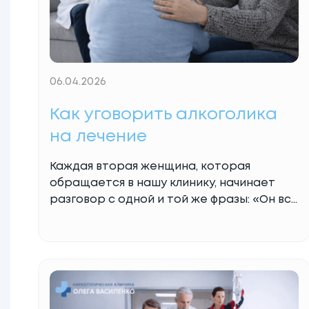
06.04.2026
Как уговорить алкоголика
на лечение
Каждая вторая женщина, которая
обращается в нашу клинику, начинает
разговор с одной и той же фразы: «Он все
отрицает». Это классика зависимости.
Алкоголик искренне верит, что может
остановиться в любой момент, просто
«сейчас не хочет». Пока семья умоляет,
плачет или угрожает, больной строит
вокруг себя стену из оправданий. Вопрос