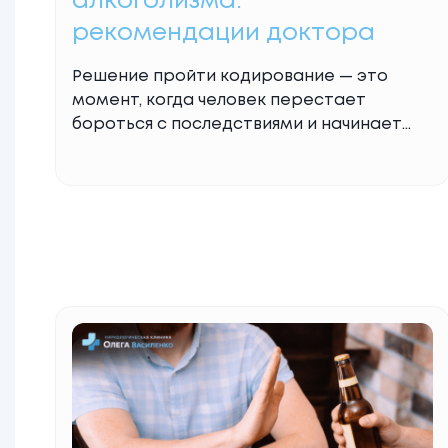
алкоголизма:
рекомендации доктора
Решение пройти кодирование — это
момент, когда человек перестает
бороться с последствиями и начинает
устранять причину. Это ответственный
шаг, успех которого на 50% зависит от
того, насколько правильно была
проведена предварительная работа.
Специалисты клиники Олега Василенко
подготовили подробный гайд, который
поможет вам войти в процесс терапии
максимально безопасно и эффективно.
Почему важна подготовка к кодированию
Read More...