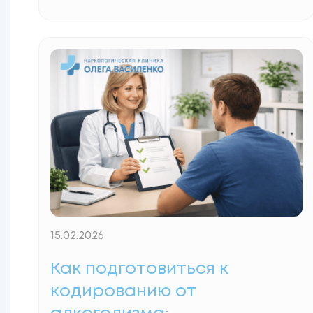
которого является создание безопасного
коридора для возвращения к нормальной
жизни. Однако человеческое
любопытство и коварство зависимости
часто порождают опасные вопросы:
можно ли пить после кодировки хотя бы
минимальные дозы? Некоторые считают,
что рассказы о роковой опасности —
Read More...
15.02.2026
Как подготовиться к
кодированию от