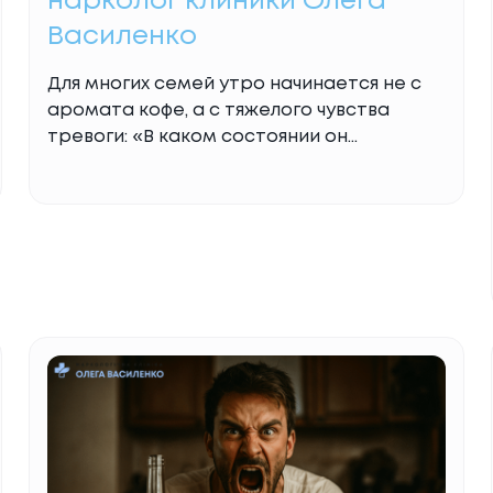
нарколог клиники Олега
Василенко
Для многих семей утро начинается не с
аромата кофе, а с тяжелого чувства
тревоги: «В каком состоянии он
проснется? Выпьет ли сегодня? Дойдет
ли до работы?». Когда бесконечные
разговоры, просьбы и слезы перестают
работать, а обещания «это был
последний раз» разбиваются о
реальность очередного срыва,
наступает момент поиска радикального
решения. Подшивка от алкоголизма — это
Read More...