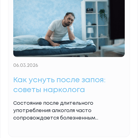
непредсказуемых реакций. На самом
деле, закодировать от алкоголя это
создать временный биологический
барьер, который дает организму
Read
More...
06.03.2026
Как уснуть после запоя:
советы нарколога
Состояние после длительного
употребления алкоголя часто
сопровождается болезненным
парадоксом: человек испытывает
колоссальную физическую и ментальную