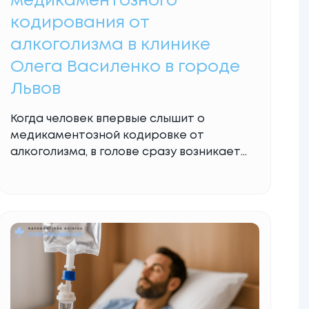
медикаментозного
кодирования от
алкоголизма в клинике
Олега Василенко в городе
Львов
Когда человек впервые слышит о
медикаментозной кодировке от
алкоголизма, в голове сразу возникает
много вопросов. Как кодируют от
алкоголя, что именно вводят в организм,
насколько это безопасно и что будет
дальше. Добавим сюда страхи, слухи и
чужие истории и становится понятным,
почему тема вызывает напряжение. На
самом деле медикаментозное
кодирование от алкоголя — это не
Read
More...