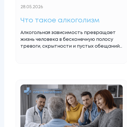
28.05.2026
Что такое алкоголизм
Алкогольная зависимость превращает
жизнь человека в бесконечную полосу
тревоги, скрытности и пустых обещаний.
Команда клиники Олега Василенко до
мельчайших деталей понимает, через
какой ад сейчас проходит ваша семья.
Мы каждый день вытаскиваем людей из
этой беды и знаем, как вернуть человека
к нормальной жизни, когда опускаются
руки. В этой статье мы без сложных
терминов, осуждения
Read More...