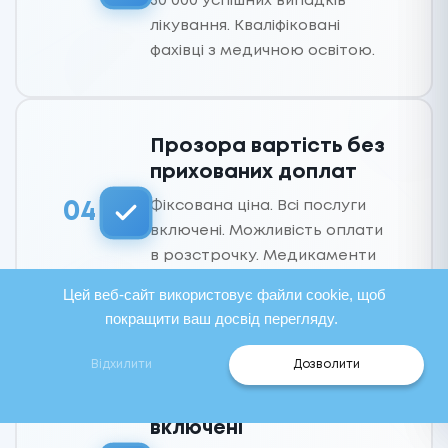
30 000 успішних випадків
лікування. Кваліфіковані
фахівці з медичною освітою.
Прозора вартість без
прихованих доплат
Фіксована ціна. Всі послуги
04
включені. Можливість оплати
в розстрочку. Медикаменти
вже враховані в вартість.
Цей веб-сайт використовує файли cookie, щоб
покращити ваш досвід перегляду.
Відхилити
Дозволити
Виїзд лікаря додому -
медикаменти
включені