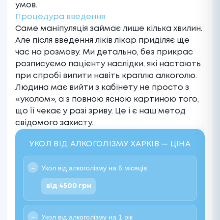
умов.
Процедура введення
Саме маніпуляція займає лише кілька хвилин.
Але після введення ліків лікар приділяє ще
час на розмову. Ми детально, без прикрас
розписуємо пацієнту наслідки, які настають
при спробі випити навіть краплю алкоголю.
Людина має вийти з кабінету не просто з
«уколом», а з повною ясною картиною того,
що її чекає у разі зриву. Це і є наш метод
свідомого захисту.
УКОЛ ВІД АЛКОГОЛІЗМУ ХАРКІВ — ЦІНА
Укол від алкоголізму на 6 місяців
від 4500 грн
Укол від алкоголізму на 1 рік