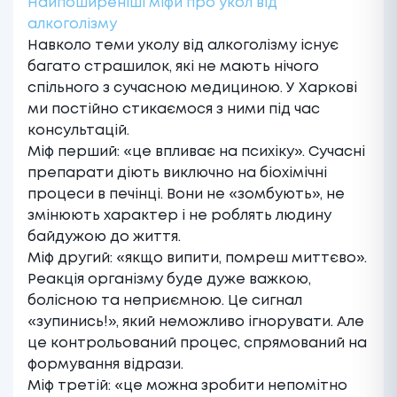
Найпоширеніші міфи про укол від
алкоголізму
Навколо теми уколу від алкоголізму існує
багато страшилок, які не мають нічого
спільного з сучасною медициною. У Харкові
ми постійно стикаємося з ними під час
консультацій.
Міф перший: «це впливає на психіку». Сучасні
препарати діють виключно на біохімічні
процеси в печінці. Вони не «зомбують», не
змінюють характер і не роблять людину
байдужою до життя.
Міф другий: «якщо випити, помреш миттєво».
Реакція організму буде дуже важкою,
болісною та неприємною. Це сигнал
«зупинись!», який неможливо ігнорувати. Але
це контрольований процес, спрямований на
формування відрази.
Міф третій: «це можна зробити непомітно