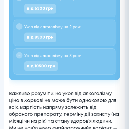
від 6500 грн
Укол від алкоголізму на 2 роки
від 8500 грн
Укол від алкоголізму на 3 роки
від 10500 грн
Важливо розуміти: на укол від алкоголізму
ціна в Харкові не може бути однаковою для
всіх. Вартість напряму залежить від
обраного препарату, терміну дії захисту (на
місяці чи на рік) та стану здоров’я людини.
Ми не нав’язуємо «найдорожчий» варіант —