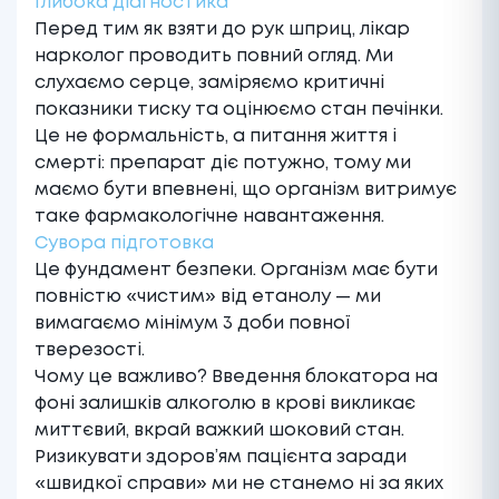
Глибока діагностика
Перед тим як взяти до рук шприц, лікар
нарколог проводить повний огляд. Ми
слухаємо серце, заміряємо критичні
показники тиску та оцінюємо стан печінки.
Це не формальність, а питання життя і
смерті: препарат діє потужно, тому ми
маємо бути впевнені, що організм витримує
таке фармакологічне навантаження.
Сувора підготовка
Це фундамент безпеки. Організм має бути
повністю «чистим» від етанолу — ми
вимагаємо мінімум 3 доби повної
тверезості.
Чому це важливо? Введення блокатора на
фоні залишків алкоголю в крові викликає
миттєвий, вкрай важкий шоковий стан.
Ризикувати здоров’ям пацієнта заради
«швидкої справи» ми не станемо ні за яких