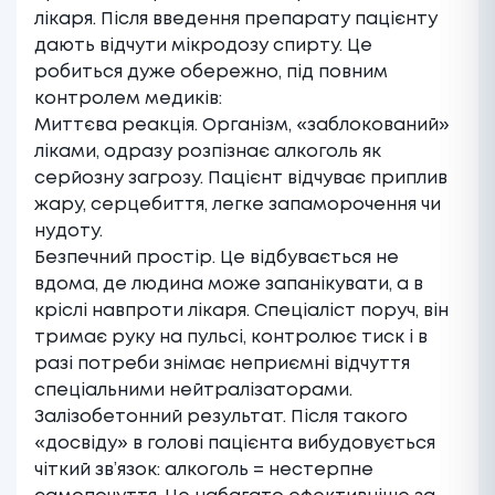
лікаря. Після введення препарату пацієнту
дають відчути мікродозу спирту. Це
робиться дуже обережно, під повним
контролем медиків:
Миттєва реакція. Організм, «заблокований»
ліками, одразу розпізнає алкоголь як
серйозну загрозу. Пацієнт відчуває приплив
жару, серцебиття, легке запаморочення чи
нудоту.
Безпечний простір. Це відбувається не
вдома, де людина може запанікувати, а в
кріслі навпроти лікаря. Спеціаліст поруч, він
тримає руку на пульсі, контролює тиск і в
разі потреби знімає неприємні відчуття
спеціальними нейтралізаторами.
Залізобетонний результат. Після такого
«досвіду» в голові пацієнта вибудовується
чіткий зв’язок: алкоголь = нестерпне