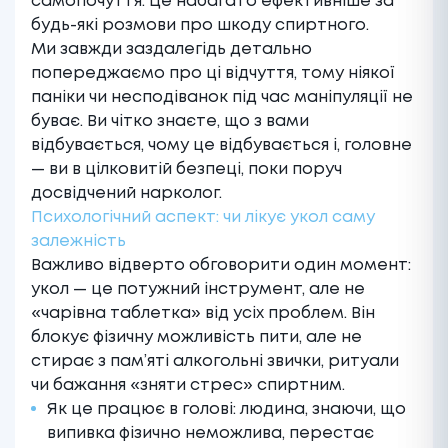
самопочуття. Це набагато ефективніше за
будь-які розмови про шкоду спиртного.
Ми завжди заздалегідь детально
попереджаємо про ці відчуття, тому ніякої
паніки чи несподіванок під час маніпуляції не
буває. Ви чітко знаєте, що з вами
відбувається, чому це відбувається і, головне
— ви в цілковитій безпеці, поки поруч
досвідчений нарколог.
Психологічний аспект: чи лікує укол саму
залежність
Важливо відверто обговорити один момент:
укол — це потужний інструмент, але не
«чарівна таблетка» від усіх проблем. Він
блокує фізичну можливість пити, але не
стирає з пам’яті алкогольні звички, ритуали
чи бажання «зняти стрес» спиртним.
Як це працює в голові: людина, знаючи, що
випивка фізично неможлива, перестає