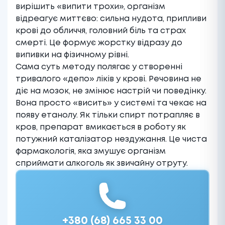
вирішить «випити трохи», організм
відреагує миттєво: сильна нудота, припливи
крові до обличчя, головний біль та страх
смерті. Це формує жорстку відразу до
випивки на фізичному рівні.
Сама суть методу полягає у створенні
тривалого «депо» ліків у крові. Речовина не
діє на мозок, не змінює настрій чи поведінку.
Вона просто «висить» у системі та чекає на
появу етанолу. Як тільки спирт потрапляє в
кров, препарат вмикається в роботу як
потужний каталізатор нездужання. Це чиста
фармакологія, яка змушує організм
сприймати алкоголь як звичайну отруту.
+380 (68) 665 33 00