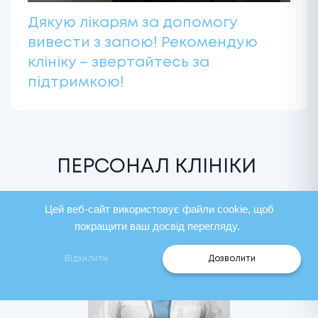
Дякую лікарям за допомогу
вивести з запою! Рекомендую
клініку – звертайтесь за
підтримкою!
ПЕРСОНАЛ КЛІНІКИ
Цей веб-сайт використовує файли cookie, щоб
покращити ваш досвід перегляду.
Відхилити
Дозволити