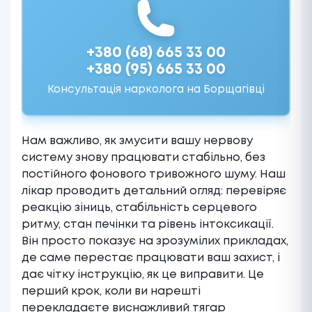
+380 (68) 665 33 00
+380 (95) 665 33 00
Консультація нарколога на Борщагівці
Нам важливо, як змусити вашу нервову
систему знову працювати стабільно, без
постійного фонового тривожного шуму. Наш
лікар проводить детальний огляд: перевіряє
реакцію зіниць, стабільність серцевого
ритму, стан печінки та рівень інтоксикації.
Він просто показує на зрозумілих прикладах,
де саме перестає працювати ваш захист, і
дає чітку інструкцію, як це виправити. Це
перший крок, коли ви нарешті
перекладаєте виснажливий тягар