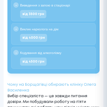
Виведення з запою в стаціонарі
від 3500 грн
Виклик нарколога на дім
від 4000 грн
Кодування від алкоголізму
від 4500 грн
Чому на Борщагівці обирають клініку Олега
Василенка
Вибір спеціаліста — це завжди питання
довіри. Ми побудували роботу на п’яти