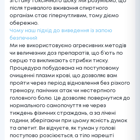
зі стану токсичного шоку. Ми розуміємо, що
після тривалого вживання спиртного
організм стає гіперчутливим, тому діємо
обережно.
Чому наш підхід до виведення із запою
безпечний
Ми не використовуємо агресивних методів
чи величезних доз препаратів, що б’ють по
серцю та викликають стрибки тиску.
Процедура побудована на поступовому
очищенні плазми крові, що дозволяє вам
пройти через період відновлення без різкого
тремору, панічних атак чи нестерпного
головного болю. Це дозволяє повернутися до
нормального самопочуття не через
тиждень фізичних страждань, а за лічені
години, зберігаючи при цьому ясність думок
та апетит. Ви відчуєте, як туман у голові
поступово розсіюється, а тіло нарешті