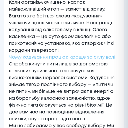
Коли організм очищено, настає
найважливіший етап — захист від зриву.
Багато хто боїться слова «кодування»
уявляючи щось магічне чи лячне. Насправді
кодування від алкоголізму
в клініці Олега
Василенка — це суто фармакологічна або
психотехнічна установка, яка створює чіткі
кордони тверезості.
Чому кодування працює краще за силу волі
Спроба кинути пити лише за допомогою
вольових зусиль часто закінчується
виснаженням нервової системи. Кодування
знімає тягар постійного вибору — «пити чи
не пити». Ви більше не витрачаєте енергію
на боротьбу з власною залежністю, адже
фізична тяга блокується на рівні біохімії. Це
дає вам час на повноцінне відновлення
психіки, сну та працездатності.
Ми не забираємо у вас свободу вибору. Ми