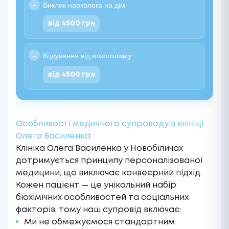
Виклик нарколога на дім
від 4500 грн
Кодування від алкоголізму
від 4500 грн
Особливості медичного супроводу в клініці
Олега Василенка
Клініка Олега Василенка у Новобіличах
дотримується принципу персоналізованої
медицини, що виключає конвеєрний підхід.
Кожен пацієнт — це унікальний набір
біохімічних особливостей та соціальних
факторів, тому наш супровід включає:
Ми не обмежуємося стандартним