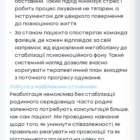
обставини. Такий підхід мінімізує стрес і
робить процес лікування не тягарем, а
інструментом для швидкого повернення
до повноцінного життя.
За станом пацієнта спостерігає команда
фахівців, де кожен відповідає за свій
напрямок: від відновлення метаболізму до
стабілізації психоемоційного фону. Такий
системний нагляд дозволяє вчасно
коригувати терапевтичний план, виходячи
з поточного прогресу одужання.
Робота з найближчим оточенням
Реабілітація неможлива без стабілізації
родинного середовища. Часто родичі
залежного потребують консультацій більше,
ніж сам пацієнт. Ми проводимо навчання
щодо того, як уникнути співзалежності, як
правильно реагувати на провокації та як
підтримувати пацієнта на шляху до