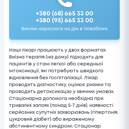
+380 (68) 665 33 00
+380 (95) 665 33 00
Виклик нарколога на дім в Новобіличі
Наші лікарі працюють у двох форматах:
Виїзна терапія (на дому) підходить для
пацієнтів у стані легкої або середньої
інтоксикації, які потребують швидкого
відновлення без госпіталізації. Лікар
проводить діагностику, оцінює ризики та
проводить детоксикацію у звичних умовах.
Стаціонарна допомога необхідна при
тривалих запоях (понад 5-7 днів), наявності
серйозних супутніх захворювань (гіпертонія,
цукровий діабет) або вираженому
абстинентному синдромі. Стаціонар