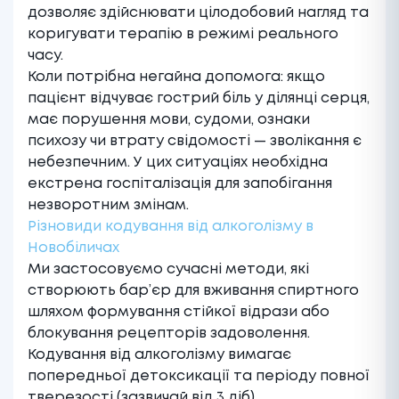
дозволяє здійснювати цілодобовий нагляд та
коригувати терапію в режимі реального
часу.
Коли потрібна негайна допомога: якщо
пацієнт відчуває гострий біль у ділянці серця,
має порушення мови, судоми, ознаки
психозу чи втрату свідомості — зволікання є
небезпечним. У цих ситуаціях необхідна
екстрена госпіталізація для запобігання
незворотним змінам.
Різновиди кодування від алкоголізму в
Новобіличах
Ми застосовуємо сучасні методи, які
створюють бар’єр для вживання спиртного
шляхом формування стійкої відрази або
блокування рецепторів задоволення.
Кодування від алкоголізму
вимагає
попередньої детоксикації та періоду повної
тверезості (зазвичай від 3 діб).