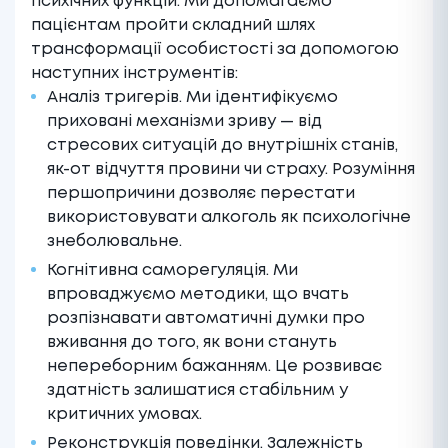
психічних функцій. Ми допомагаємо
пацієнтам пройти складний шлях
трансформації особистості за допомогою
наступних інструментів:
Аналіз тригерів. Ми ідентифікуємо
приховані механізми зриву — від
стресових ситуацій до внутрішніх станів,
як-от відчуття провини чи страху. Розуміння
першопричини дозволяє перестати
використовувати алкоголь як психологічне
знеболювальне.
Когнітивна саморегуляція. Ми
впроваджуємо методики, що вчать
розпізнавати автоматичні думки про
вживання до того, як вони стануть
непереборним бажанням. Це розвиває
здатність залишатися стабільним у
критичних умовах.
Реконструкція поведінки. Залежність