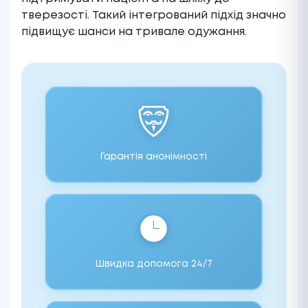
тверезості. Такий інтегрований підхід значно
підвищує шанси на тривале одужання.
Гарантія анонімності
Швидка допомога 24/7