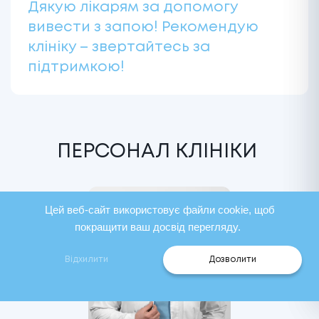
Дякую лікарям за допомогу
вивести з запою! Рекомендую
клініку – звертайтесь за
підтримкою!
ПЕРСОНАЛ КЛІНІКИ
Цей веб-сайт використовує файли cookie, щоб
покращити ваш досвід перегляду.
Відхилити
Дозволити