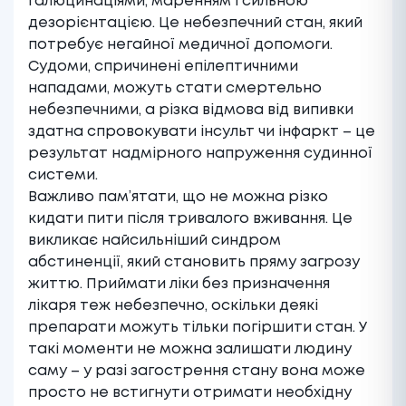
галюцинаціями, маренням і сильною
дезорієнтацією. Це небезпечний стан, який
потребує негайної медичної допомоги.
Судоми, спричинені епілептичними
нападами, можуть стати смертельно
небезпечними, а різка відмова від випивки
здатна спровокувати інсульт чи інфаркт – це
результат надмірного напруження судинної
системи.
Важливо пам’ятати, що не можна різко
кидати пити після тривалого вживання. Це
викликає найсильніший синдром
абстиненції, який становить пряму загрозу
життю. Приймати ліки без призначення
лікаря теж небезпечно, оскільки деякі
препарати можуть тільки погіршити стан. У
такі моменти не можна залишати людину
саму – у разі загострення стану вона може
просто не встигнути отримати необхідну