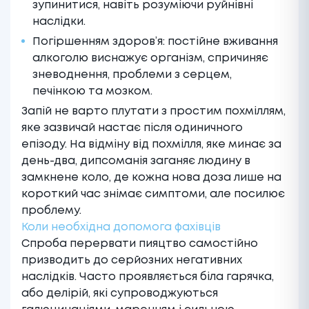
зупинитися, навіть розуміючи руйнівні
наслідки.
Погіршенням здоров’я: постійне вживання
алкоголю виснажує організм, спричиняє
зневоднення, проблеми з серцем,
печінкою та мозком.
Запій не варто плутати з простим похміллям,
яке зазвичай настає після одиничного
епізоду. На відміну від похмілля, яке минає за
день-два, дипсоманія заганяє людину в
замкнене коло, де кожна нова доза лише на
короткий час знімає симптоми, але посилює
проблему.
Коли необхідна допомога фахівців
Спроба перервати пияцтво самостійно
призводить до серйозних негативних
наслідків. Часто проявляється біла гарячка,
або делірій, які супроводжуються