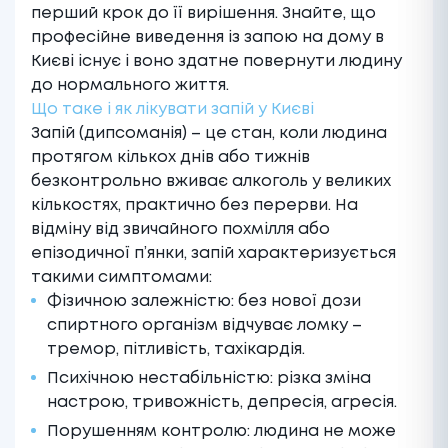
перший крок до її вирішення. Знайте, що
професійне
виведення із запою на дому в
Києві
існує і воно здатне повернути людину
до нормального життя.
Що таке і як лікувати запій у Києві
Запій (дипсоманія) – це стан, коли людина
протягом кількох днів або тижнів
безконтрольно вживає алкоголь у великих
кількостях, практично без перерви. На
відміну від звичайного похмілля або
епізодичної п’янки, запій характеризується
такими симптомами:
Фізичною залежністю: без нової дози
спиртного організм відчуває ломку –
тремор, пітливість, тахікардія.
Психічною нестабільністю: різка зміна
настрою, тривожність, депресія, агресія.
Порушенням контролю: людина не може