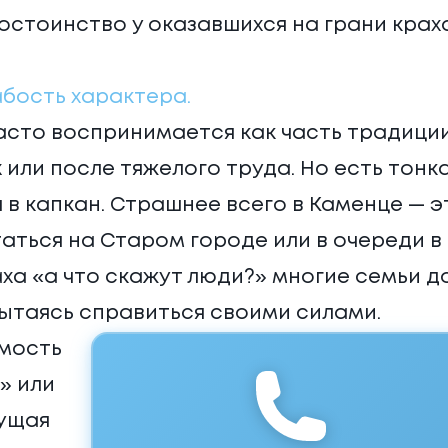
остоинство у оказавшихся на грани крах
абость характера.
асто воспринимается как часть традици
 или после тяжелого труда. Но есть тонк
 в капкан. Страшнее всего в Каменце — э
аться на Старом городе или в очереди в
аха «а что скажут люди?» многие семьи д
ытаясь справиться своими силами.
имость
» или
дущая