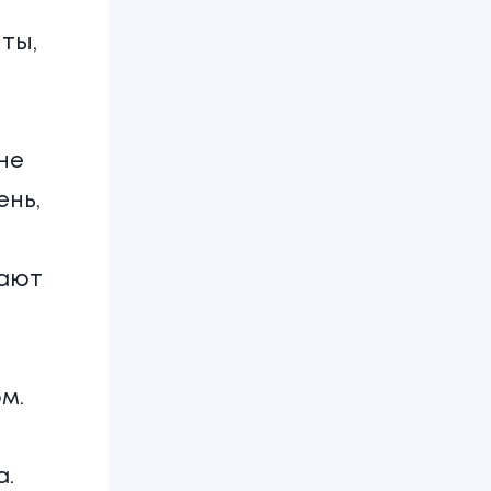
ты,
не
ень,
дают
м.
а.