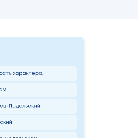
бость характера.
ком
нец-Подольский
ский