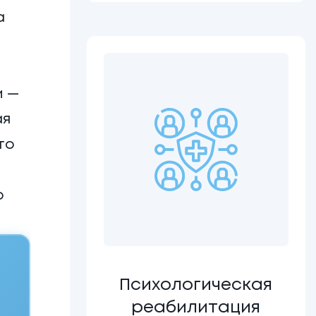
а
и —
ая
то
о
Психологическая
реабилитация