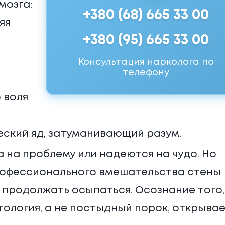
мозга:
+380 (68) 665 33 00
яя
+380 (95) 665 33 00
Консультация нарколога по
телефону
о воля
еский яд, затуманивающий разум.
 на проблему или надеются на чудо. Но
профессионального вмешательства стены
 продолжать осыпаться. Осознание того,
тология, а не постыдный порок, открыва