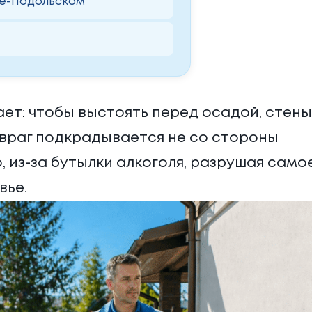
це-Подольском
ет: чтобы выстоять перед осадой, стены
 враг подкрадывается не со стороны
, из-за бутылки алкоголя, разрушая само
вье.