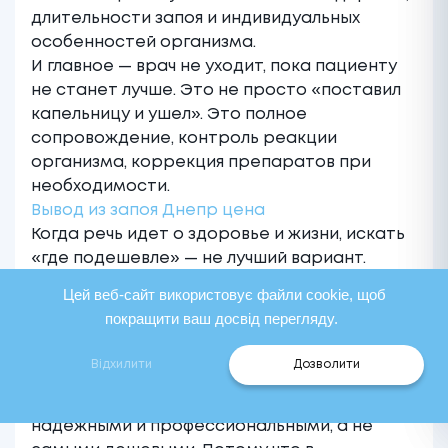
длительности запоя и индивидуальных
особенностей организма.
И главное — врач не уходит, пока пациенту
не станет лучше. Это не просто «поставил
капельницу и ушел». Это полное
сопровождение, контроль реакции
организма, коррекция препаратов при
необходимости.
Вывод из запоя Днепр цена
Когда речь идет о здоровье и жизни, искать
«где подешевле» — не лучший вариант.
Особенно если речь идет про вывод из
Цей веб-сайт використовує файли cookie, щоб
запоя с выездом на дом цена Днепр. Здесь
покращити ваш досвід перегляду.
важнее не стоимость процедуры, а ее
качество, безопасность и результат.
Відхилити
Дозволити
В клинике Олега Василенко принцип
простой: мы стремимся быть самыми
надежными и профессиональными, а не