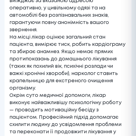
виїжджає за вказаною адресою
оперативно, у цивільному одязі та на
автомобілі без розпізнавальних знаків,
гарантуючи повну анонімність вашого
звернення.
На місці лікар оцінює загальний стан
пацієнта, вимірює тиск, робить кардіограму
та збирає анамнез. Якщо немає прямих
протипоказань до домашнього лікування
(таких як похилий вік, психічні розлади чи
важкі хронічні хвороби), нарколог ставить
крапельницю для екстреного очищення
організму.
Окрім суто медичної допомоги, лікар
виконує найважливішу психологічну роботу
— проводить мотиваційну бесіду з
пацієнтом. Професійний підхід допомагає
схилити людину до усвідомлення проблеми
та переконати її продовжити лікування у